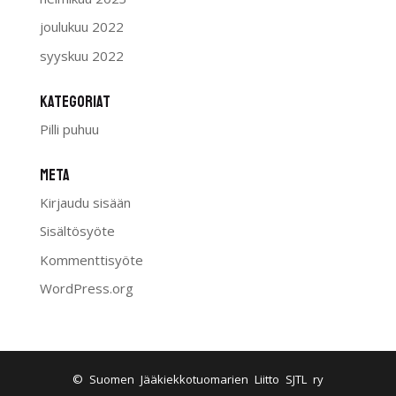
joulukuu 2022
syyskuu 2022
Kategoriat
Pilli puhuu
Meta
Kirjaudu sisään
Sisältösyöte
Kommenttisyöte
WordPress.org
© Suomen Jääkiekkotuomarien Liitto SJTL ry