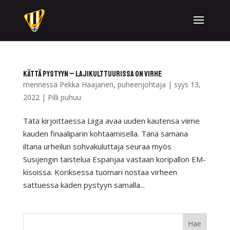
Kättä pystyyn – lajikulttuurissa on virhe
mennessä
Pekka Haajanen, puheenjohtaja
|
syys 13,
2022
|
Pilli puhuu
Tätä kirjoittaessa Liiga avaa uuden kautensa viime
kauden finaaliparin kohtaamisella. Tänä samana
iltana urheilun sohvakuluttaja seuraa myös
Susijengin taistelua Espanjaa vastaan koripallon EM-
kisoissa. Koriksessa tuomari nostaa virheen
sattuessa käden pystyyn samalla...