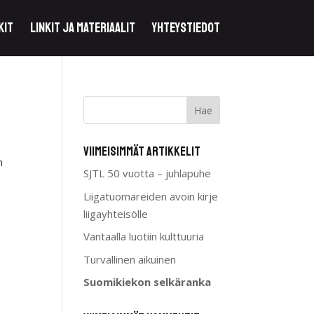
kit
Linkit ja materiaalit
Yhteystiedot
Viimeisimmät artikkelit
n
SJTL 50 vuotta – juhlapuhe
Liigatuomareiden avoin kirje
liigayhteisölle
Vantaalla luotiin kulttuuria
Turvallinen aikuinen
Suomikiekon selkäranka