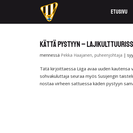
Etusivu
Kättä pystyyn – lajikulttuuriss
mennessä
Pekka Haajanen, puheenjohtaja
|
sy
Tätä kirjoittaessa Liiga avaa uuden kautensa v
sohvakuluttaja seuraa myös Susijengin taiste
nostaa virheen sattuessa käden pystyyn samal