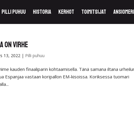
Pilli puhuu
Historia
Kerhot
Toimitsijat
Ansiomer
a on virhe
ys 13, 2022
|
Pilli puhuu
iime kauden finaaliparin kohtaamisella. Tänä samana iltana urheilu
lua Espanjaa vastaan koripallon EM-kisoissa. Koriksessa tuomari
la...